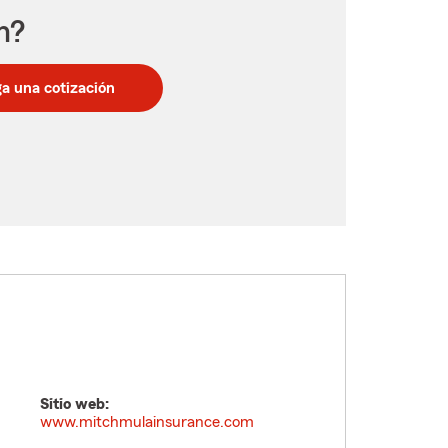
n?
a una cotización
Sitio web:
www.mitchmulainsurance.com