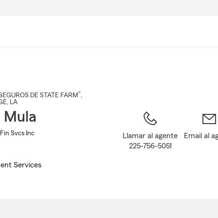
Pasar
al
contenido
principal
®
SEGUROS DE STATE FARM
,
GE
, LA
 Mula
Fin Svcs Inc
Llamar al agente
Email al a
225-756-5051
ent Services