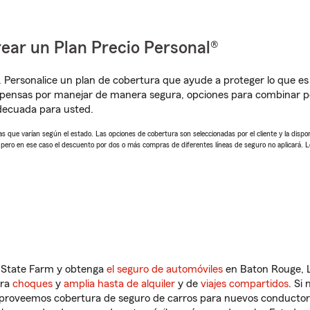
ear un Plan Precio Personal®
. Personalice un plan de cobertura que ayude a proteger lo que es 
mpensas por manejar de manera segura, opciones para combinar p
adecuada para usted.
 que varían según el estado. Las opciones de cobertura son seleccionadas por el cliente y la disponib
, pero en ese caso el descuento por dos o más compras de diferentes líneas de seguro no aplicará. 
n State Farm y obtenga
el seguro de automóviles
en Baton Rouge, L
tra
choques
y
amplia hasta de alquiler
y de
viajes compartidos
. Si
s proveemos cobertura de seguro de carros para nuevos conductores