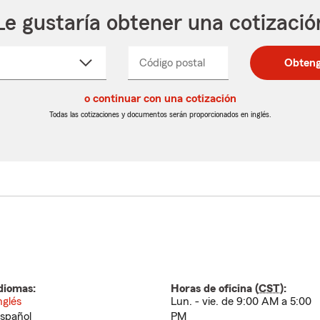
Le gustaría obtener una cotizació
cione
Código postal
Ingresa
Ingresa
Obteng
_____
un
un
re
código
código
cto
o continuar con una cotización
postal
postal
de
de
Todas las cotizaciones y documentos serán proporcionados en inglés.
egable
5
5
dígitos
dígitos
diomas:
Horas de oficina (
CST
):
nglés
Lun. - vie. de 9:00 AM a 5:00
spañol
PM