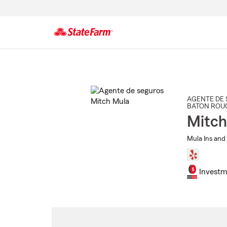
Comienzo
del
contenido
principal
AGENTE DE 
BATON ROU
Mitch
Mula Ins and 
Investm