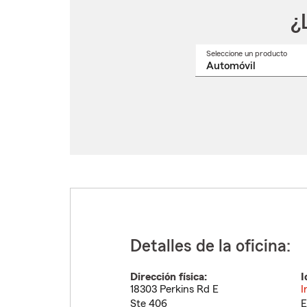
¿
Seleccione un producto
Selec
un
nomb
de
produ
del
menú
despl
Detalles de la oficina:
Dirección física:
I
18303 Perkins Rd E
I
Ste 406
E