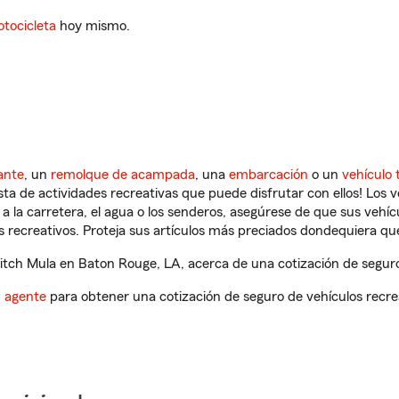
tocicleta
hoy mismo.
ante
, un
remolque de acampada
, una
embarcación
o un
vehículo 
ista de actividades recreativas que puede disfrutar con ellos! Los 
a la carretera, el agua o los senderos, asegúrese de que sus vehí
 recreativos. Proteja sus artículos más preciados dondequiera qu
tch Mula en Baton Rouge, LA, acerca de una cotización de seguro 
n agente
para obtener una cotización de seguro de vehículos recre